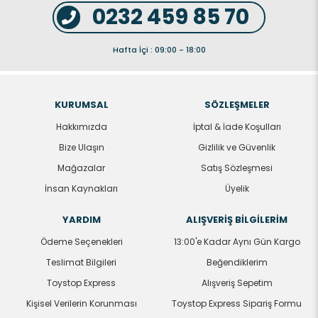
0232 459 85 70
Hafta İçi : 09:00 - 18:00
KURUMSAL
SÖZLEŞMELER
Hakkımızda
İptal & İade Koşulları
Bize Ulaşın
Gizlilik ve Güvenlik
Mağazalar
Satış Sözleşmesi
İnsan Kaynakları
Üyelik
YARDIM
ALIŞVERİŞ BİLGİLERİM
Ödeme Seçenekleri
13:00'e Kadar Aynı Gün Kargo
Teslimat Bilgileri
Beğendiklerim
Toystop Express
Alışveriş Sepetim
Kişisel Verilerin Korunması
Toystop Express Sipariş Formu